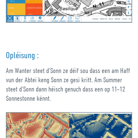
Opléisung :
Am Wanter steet d’Sonn ze déif sou dass een am Haff
vun der Abtei keng Sonn ze gesi kritt. Am Summer
steet d’Sonn dann héisch genuch dass een op 11-12
Sonnestonne kënnt.