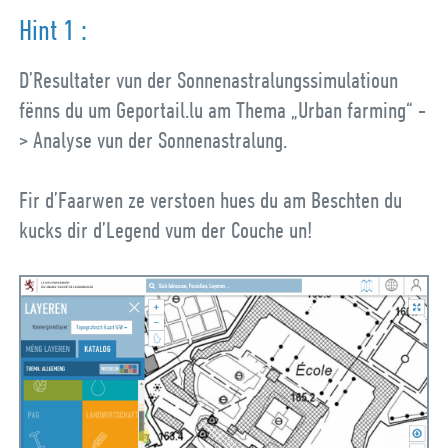
Hint 1 :
D’Resultater vun der Sonnenastralungssimulatioun
fënns du um Geportail.lu am Thema „Urban farming“ -
> Analyse vun der Sonnenastralung.
Fir d’Faarwen ze verstoen hues du am Beschten du
kucks dir d’Legend vum der Couche un!