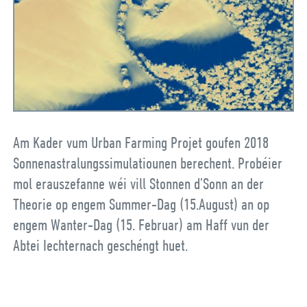
Am Kader vum Urban Farming Projet goufen 2018
Sonnenastralungssimulatiounen berechent. Probéier
mol erauszefanne wéi vill Stonnen d’Sonn an der
Theorie op engem Summer-Dag (15.August) an op
engem Wanter-Dag (15. Februar) am Haff vun der
Abtei Iechternach geschéngt huet.