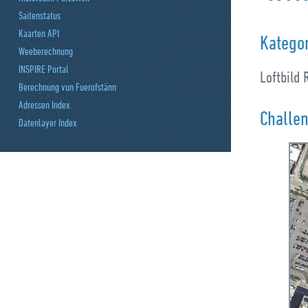
Saitenstatus
Kaarten API
Katego
Weeberechnung
INSPIRE Portal
Loftbild
Berechnung vun Fuerofstänn
Adressen Index
Challe
Datenlayer Index