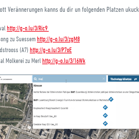
lott Verännerungen kanns du dir un folgenden Platzen ukuck
val
http://g-o.lu/3/Ric9
song zu Suessem
http://g-o.lu/3/zgM8
dstrooss (A7)
http://g-o.lu/3/P7oE
 al Molkerei zu Merl
http://g-o.lu/3/16Wk