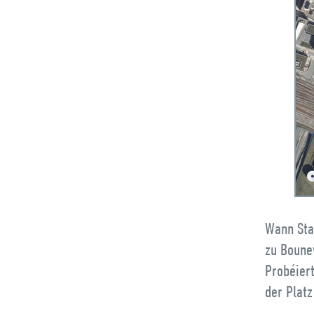
Wann Sta
zu Boune
Probéier
der Platz