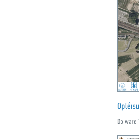
Opléis
Do ware 