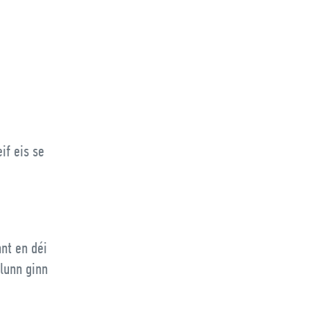
if eis se
nt en déi
lunn ginn