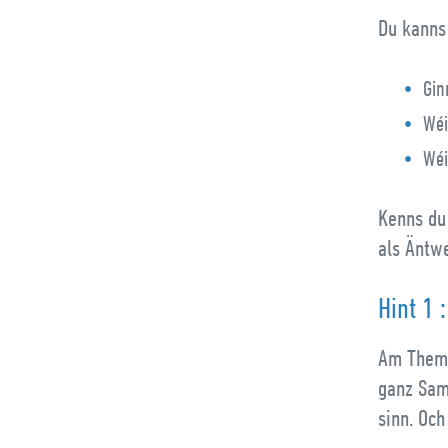
Du kanns
Gin
Wéi
Wéi
Kenns du 
als Äntw
Hint 1 :
Am Thema
ganz Sam
sinn. Och