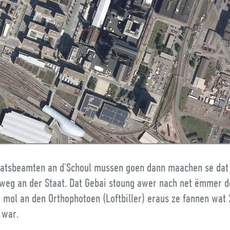
atsbeamten an d’Schoul mussen goen dann maachen se dat
weg an der Staat. Dat Gebai stoung awer nach net ëmmer d
t mol an den Orthophotoen (Loftbiller) eraus ze fannen wat
 war.