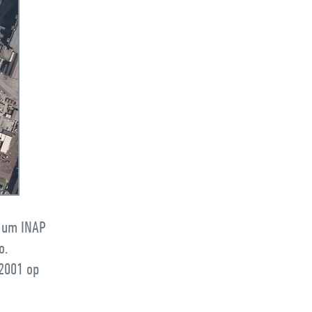
 um INAP
o.
 2001 op