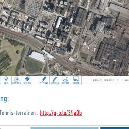
ung:
Tennis-terrainen :
http://g-o.lu/3/jaDb