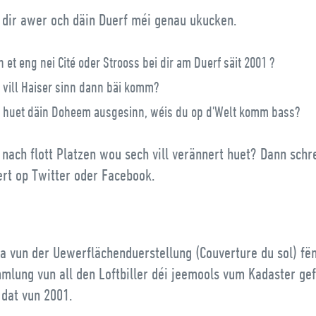
 dir awer och däin Duerf méi genau ukucken.
n et eng nei Cité oder Strooss bei dir am Duerf säit 2001 ?
 vill Haiser sinn dann bäi komm?
 huet däin Doheem ausgesinn, wéis du op d'Welt komm bass?
nach flott Platzen wou sech vill verännert huet? Dann schre
ert op Twitter oder Facebook.
 vun der Uewerflächenduerstellung (Couverture du sol) fën
mlung vun all den Loftbiller déi jeemools vum Kadaster gef
 dat vun 2001.