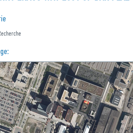
rie
 Recherche
nge: