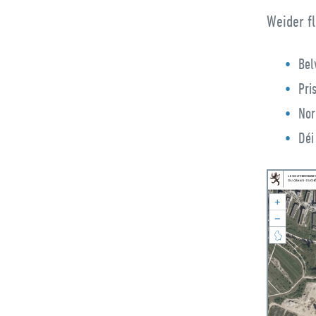
Weider f
Bel
Pri
Nor
Déi