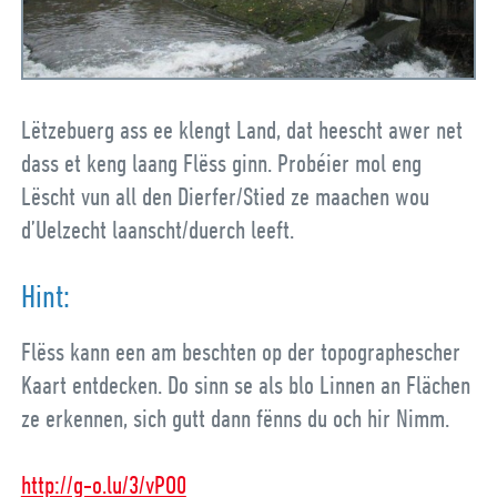
Lëtzebuerg ass ee klengt Land, dat heescht awer net
dass et keng laang Flëss ginn. Probéier mol eng
Lëscht vun all den Dierfer/Stied ze maachen wou
d’Uelzecht laanscht/duerch leeft.
Hint:
Flëss kann een am beschten op der topographescher
Kaart entdecken. Do sinn se als blo Linnen an Flächen
ze erkennen, sich gutt dann fënns du och hir Nimm.
http://g-o.lu/3/vPO0