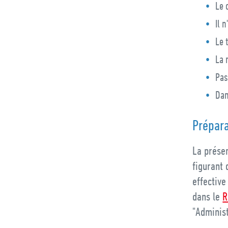
Le 
Il 
Le 
La 
Pas
Dan
Prépara
La prése
figurant 
effective
dans le
R
"Administ