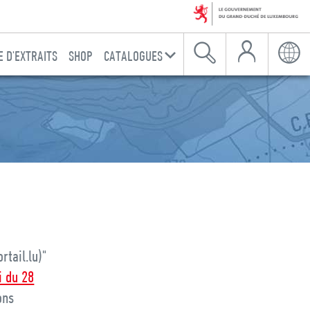
Mon Compte
 D'EXTRAITS
SHOP
CATALOGUES
Recherche
Langu
tail.lu)"
i du 28
ons