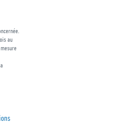
oncernée.
ois au
a mesure
ra
ions