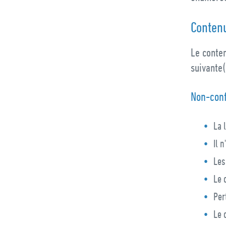
Conten
Le conten
suivante(
Non-con
La 
Il 
Les
Le 
Per
Le 