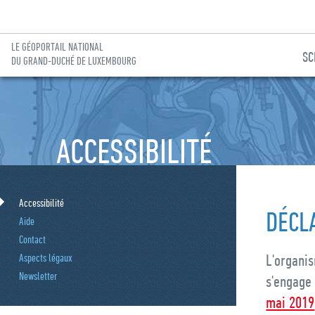
LE GÉOPORTAIL NATIONAL
SC
DU GRAND-DUCHÉ DE LUXEMBOURG
Aller à la navigation
Aller au contenu
ACCESSIBILITÉ
Accessibilité
DÉCLA
Aide
Contact
L'organis
Aspects légaux
Newsletter
s'engage 
mai 2019