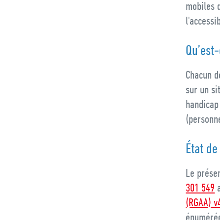
mobiles d
l'accessi
Qu’est-
Chacun do
sur un s
handicap 
(personne
État de
Le présen
301 549
a
(RGAA) v
énumérée