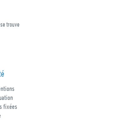
 se trouve
té
entions
uation
s fixées
e