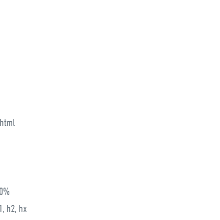
 html
00%
, h2, hx