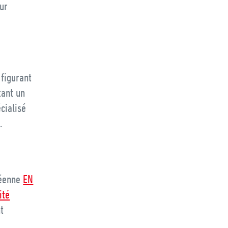
ur
 figurant
tant un
cialisé
.
péenne
EN
ité
t