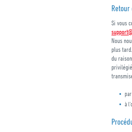
Retour 
Si vous c
support@
Nous nou
plus tar
du raison
privilégi
transmise
par
à l
Procédu