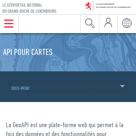
LE GÉOPORTAIL NATIONAL
DU GRAND-DUCHÉ DE LUXEMBOURG
Mon Compte
Menu
Recherche
Langu
Aller à la navigation
Aller au contenu
API POUR CARTES
SOUS-MENU
La GeoAPI est une plate-forme web qui permet à la
fois des données et des fonctionnalités pour