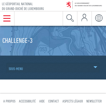
LE GÉOPORTAIL NATIONAL
DU GRAND-DUCHÉ DE LUXEMBOURG
Mon Compte
Menu
Recherche
Langu
Aller à la navigation
Aller au contenu
CHALLENGE-3
SOUS-MENU
A PROPOS
ACCESSIBILITÉ
AIDE
CONTACT
ASPECTS LÉGAUX
NEWSLETTER