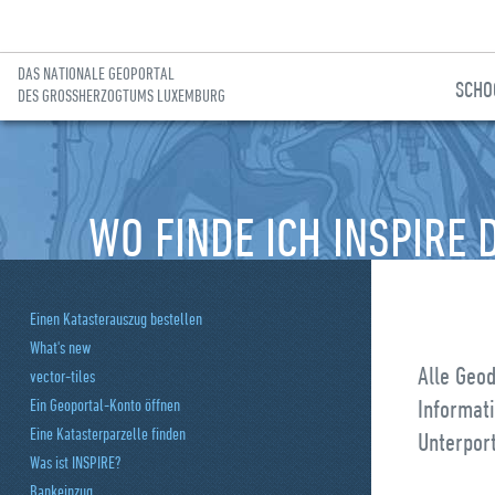
DAS NATIONALE GEOPORTAL
SCHO
DES GROSSHERZOGTUMS LUXEMBURG
Zur Hauptnavigation gehen
Zum Inhalt gehen
WO FINDE ICH INSPIRE 
Einen Katasterauszug bestellen
What's new
Alle Geo
vector-tiles
Informat
Ein Geoportal-Konto öffnen
Eine Katasterparzelle finden
Unterpor
Was ist INSPIRE?
Bankeinzug